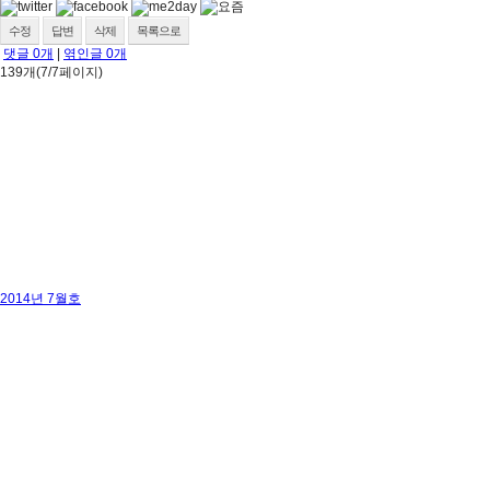
수정
답변
삭제
목록으로
댓글
0
개
|
엮인글
0
개
139개(7/7페이지)
2014년 7월호