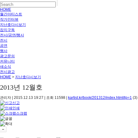
HOME
월간아티스트
작가인터뷰
지난호다시보기
잡지구독
전시/공연/행사
전시
공연
행사
광고문의
커뮤니티
새소식
전시광고
HOME
>
지난호다시보기
2013년 12월호
관리자
|
2015.12.13 19:27
|
조회
11598
|
kartist.kr/book/201312/index.html#p=1
(3)
신고
인쇄
스크랩