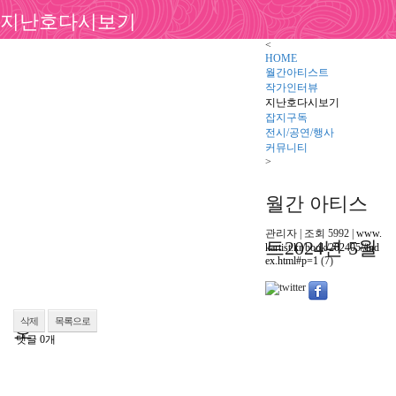
지난호다시보기
<
HOME
월간아티스트
작가인터뷰
지난호다시보기
잡지구독
전시/공연/행사
커뮤니티
>
월간 아티스
관리자
|
조회
5992
|
www.
트2024년 5월
kartist.kr/book/202405//ind
ex.html#p=1
(7)
삭제
목록으로
호
댓글
0
개